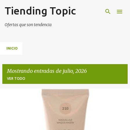
Tiending Topic
Ir al contenido principal
Ofertas que son tendencia
INICIO
Mostrando entradas de julio, 2026
VER TODO
E
n
t
r