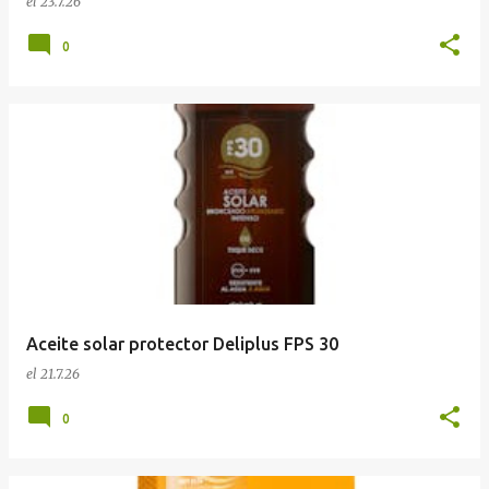
el
23.7.26
0
Aceite solar protector Deliplus FPS 30
el
21.7.26
0