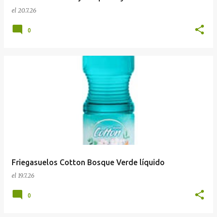
el
20.7.26
0
Friegasuelos Cotton Bosque Verde líquido
el
19.7.26
0