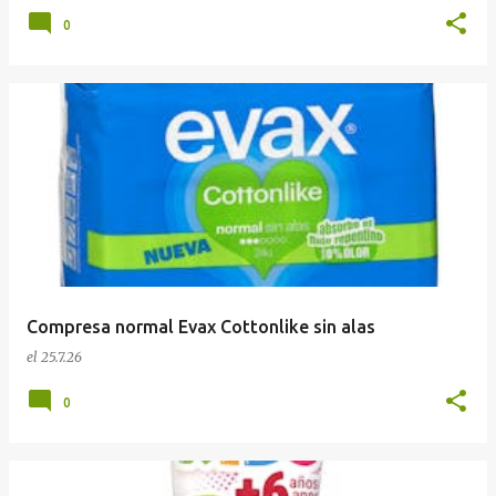
0
Compresa normal Evax Cottonlike sin alas
el
25.7.26
0