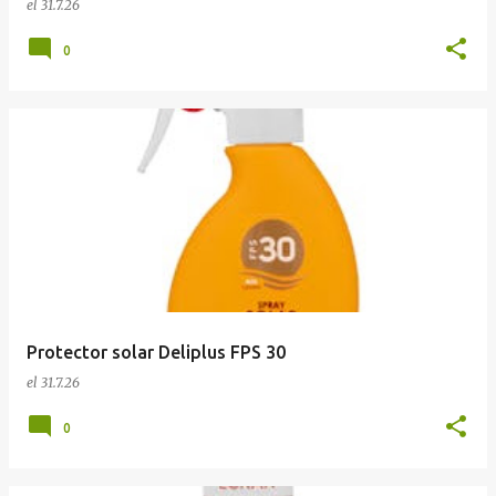
el
31.7.26
0
Protector solar Deliplus FPS 30
el
31.7.26
0