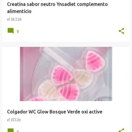
Creatina sabor neutro Ynsadiet complemento
alimenticio
el
18.7.26
0
Colgador WC Glow Bosque Verde oxi active
el
17.7.26
0