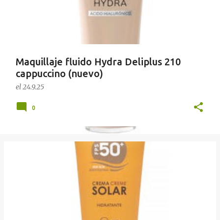
a
d
a
s
Maquillaje fluido Hydra Deliplus 210
cappuccino (nuevo)
el
24.9.25
0