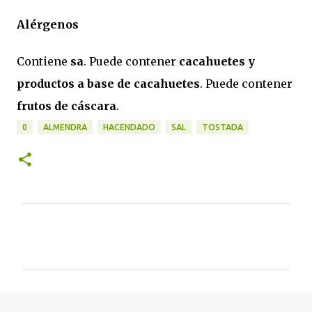
Alérgenos
Contiene
sa
. Puede contener
cacahuetes y
productos a base de cacahuetes
. Puede contener
frutos de cáscara
.
0
ALMENDRA
HACENDADO
SAL
TOSTADA
C
o
m
e
n