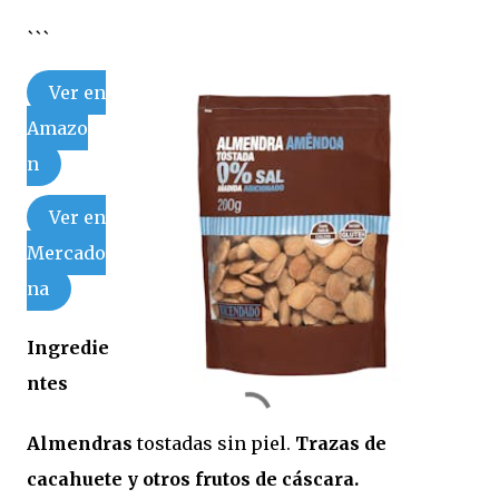
```
Ver en
Amazo
n
Ver en
Mercado
na
Ingredie
ntes
Almendras
tostadas sin piel.
Trazas de
cacahuete y otros frutos de cáscara.