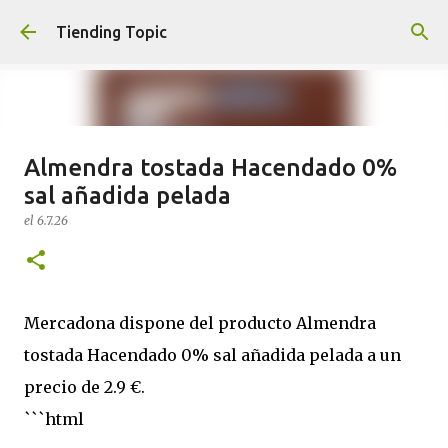
Ir al contenido principal
Tiending Topic
Almendra tostada Hacendado 0%
Maquillaje fluido Hydra Deliplus
sal añadida pelada
210 cappuccino (nuevo)
el
6.7.26
el
24.9.25
0
Mercadona dispone del producto Almendra
tostada Hacendado 0% sal añadida pelada a un
precio de 2.9 €.
```html