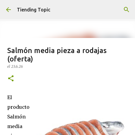
Ir al contenido principal
Tiending Topic
Salmón media pieza a rodajas
Maquillaje fluido Hydra Deliplus
(oferta)
210 cappuccino (nuevo)
el
23.6.26
el
24.9.25
0
El
producto
Salmón
media