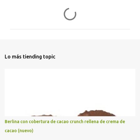
C
o
m
e
n
t
Lo más tiending topic
a
r
i
o
s
Berlina con cobertura de cacao crunch rellena de crema de
cacao (nuevo)