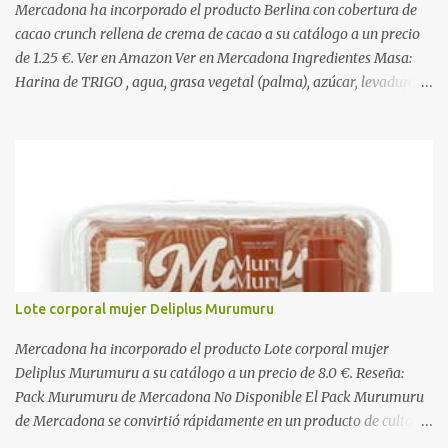
Mercadona ha incorporado el producto Berlina con cobertura de
cacao crunch rellena de crema de cacao a su catálogo a un precio
de 1.25 €. Ver en Amazon Ver en Mercadona Ingredientes Masa:
Harina de TRIGO , agua, grasa vegetal (palma), azúcar, levadura,
aceite vegetal refinado (girasol), dextrosa, almidón de TRIGO ,
gasificantes (E500, E450), sal, clara de HUEVO en polvo,
emulgentes (E471, E481, E472), suero de LECHE , estabilizantes
(E412, E466, E415), colorante (E160a), LECHE desnatada en polvo,
antioxidante (E300). Relleno 27%: Azúcar, aceite vegetal refinado
(girasol), LECHE desnatada en polvo, cacao desgrasado en polvo
0,9%, LECHE entera en polvo, emulgente (E322 ( SOJA )), aroma
natural. Cobertura 16%: Azúcar, grasas vegetales (coco, palmiste,
palma), cacao desgrasado en polvo 1,0%, suero de LECHE en polvo,
Lote corporal mujer Deliplus Murumuru
LECHE entera en polvo, emulgente (E322), lactosa ( LECHE ),
almidón de TRIGO , aromas naturales. Decorado 1,8%: Harina de
Mercadona ha incorporado el producto Lote corporal mujer
arroz, harina de TRIGO , azúcar, sal, extracto d...
Deliplus Murumuru a su catálogo a un precio de 8.0 €. Reseña:
Pack Murumuru de Mercadona No Disponible El Pack Murumuru
de Mercadona se convirtió rápidamente en un producto de culto
para quienes buscaban una hidratación profunda y un brillo