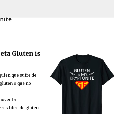
Ir al contenido principal
nite
seta Gluten is
lus 210 cappuccino (nuevo)
guien que sufre de
 gluten o que no
mover la
eres libre de gluten