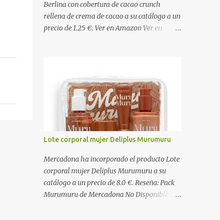
Berlina con cobertura de cacao crunch
rellena de crema de cacao a su catálogo a un
precio de 1.25 €. Ver en Amazon Ver en
Mercadona Ingredientes Masa: Harina de
TRIGO , agua, grasa vegetal (palma), azúcar,
levadura, aceite vegetal refinado (girasol),
dextrosa, almidón de TRIGO , gasificantes
(E500, E450), sal, clara de HUEVO en polvo,
emulgentes (E471, E481, E472), suero de
LECHE , estabilizantes (E412, E466, E415),
colorante (E160a), LECHE desnatada en
polvo, antioxidante (E300). Relleno 27%:
Lote corporal mujer Deliplus Murumuru
Azúcar, aceite vegetal refinado (girasol),
LECHE desnatada en polvo, cacao
Mercadona ha incorporado el producto Lote
desgrasado en polvo 0,9%, LECHE entera en
corporal mujer Deliplus Murumuru a su
polvo, emulgente (E322 ( SOJA )), aroma
catálogo a un precio de 8.0 €. Reseña: Pack
natural. Cobertura 16%: Azúcar, grasas
Murumuru de Mercadona No Disponible El
vegetales (coco, palmiste, palma), cacao
Pack Murumuru de Mercadona se convirtió
desgrasado en polvo 1,0%, suero de LECHE
rápidamente en un producto de culto para