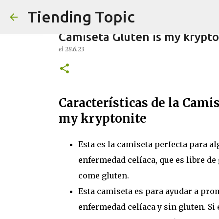
Tiending Topic
Camiseta Gluten is my krypto
el
28.6.23
Características de la Cami
Maquillaje fluido Hydra Delip
my kryptonite
el
24.9.25
0
Esta es la camiseta perfecta para al
enfermedad celíaca, que es libre de
come gluten.
Esta camiseta es para ayudar a pro
enfermedad celíaca y sin gluten. Si 