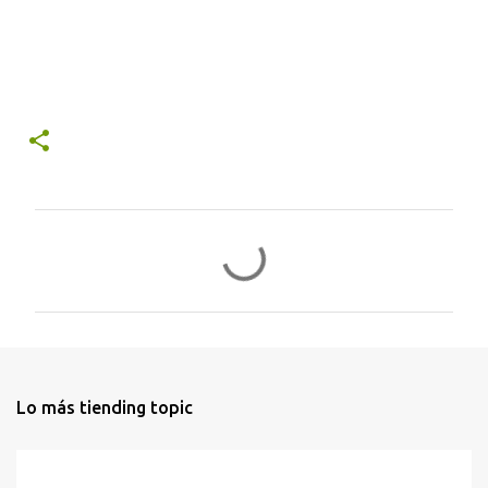
C
o
m
e
n
t
Lo más tiending topic
a
r
i