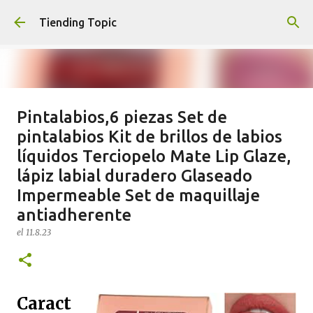
Ir al contenido principal
Tiending Topic
Pintalabios,6 piezas Set de
Maquillaje fluido Hydra Deliplus
pintalabios Kit de brillos de labios
210 cappuccino (nuevo)
líquidos Terciopelo Mate Lip Glaze,
el
24.9.25
lápiz labial duradero Glaseado
0
Impermeable Set de maquillaje
antiadherente
el
11.8.23
Caract