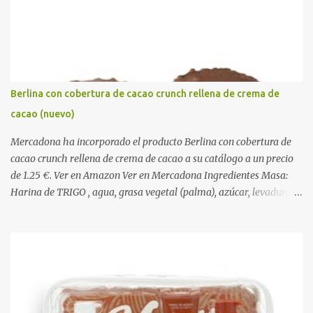
o
s
Berlina con cobertura de cacao crunch rellena de crema de
cacao (nuevo)
Mercadona ha incorporado el producto Berlina con cobertura de
cacao crunch rellena de crema de cacao a su catálogo a un precio
de 1.25 €. Ver en Amazon Ver en Mercadona Ingredientes Masa:
Harina de TRIGO , agua, grasa vegetal (palma), azúcar, levadura,
aceite vegetal refinado (girasol), dextrosa, almidón de TRIGO ,
gasificantes (E500, E450), sal, clara de HUEVO en polvo,
emulgentes (E471, E481, E472), suero de LECHE , estabilizantes
(E412, E466, E415), colorante (E160a), LECHE desnatada en polvo,
antioxidante (E300). Relleno 27%: Azúcar, aceite vegetal refinado
(girasol), LECHE desnatada en polvo, cacao desgrasado en polvo
0,9%, LECHE entera en polvo, emulgente (E322 ( SOJA )), aroma