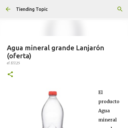
Ir al contenido principal
Tiending Topic
Agua mineral grande Lanjarón
Maquillaje fluido Hydra Deliplus
(oferta)
210 cappuccino (nuevo)
el
17.7.25
el
24.9.25
0
El
producto
Agua
mineral