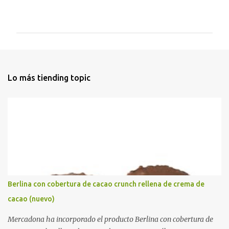
C
o
m
e
n
t
Lo más tiending topic
a
r
i
o
s
Berlina con cobertura de cacao crunch rellena de crema de
cacao (nuevo)
Mercadona ha incorporado el producto Berlina con cobertura de