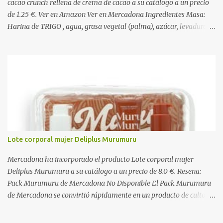
cacao crunch rellena de crema de cacao a su catálogo a un precio
de 1.25 €. Ver en Amazon Ver en Mercadona Ingredientes Masa:
Harina de TRIGO , agua, grasa vegetal (palma), azúcar, levadura,
aceite vegetal refinado (girasol), dextrosa, almidón de TRIGO ,
gasificantes (E500, E450), sal, clara de HUEVO en polvo,
emulgentes (E471, E481, E472), suero de LECHE , estabilizantes
(E412, E466, E415), colorante (E160a), LECHE desnatada en polvo,
antioxidante (E300). Relleno 27%: Azúcar, aceite vegetal refinado
(girasol), LECHE desnatada en polvo, cacao desgrasado en polvo
0,9%, LECHE entera en polvo, emulgente (E322 ( SOJA )), aroma
natural. Cobertura 16%: Azúcar, grasas vegetales (coco, palmiste,
palma), cacao desgrasado en polvo 1,0%, suero de LECHE en polvo,
Lote corporal mujer Deliplus Murumuru
LECHE entera en polvo, emulgente (E322), lactosa ( LECHE ),
almidón de TRIGO , aromas naturales. Decorado 1,8%: Harina de
Mercadona ha incorporado el producto Lote corporal mujer
arroz, harina de TRIGO , azúcar, sal, extracto d...
Deliplus Murumuru a su catálogo a un precio de 8.0 €. Reseña:
Pack Murumuru de Mercadona No Disponible El Pack Murumuru
de Mercadona se convirtió rápidamente en un producto de culto
para quienes buscaban una hidratación profunda y un brillo
espectacular en el cabello seco o dañado. Con su característico