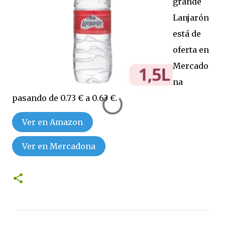
grande
Lanjarón
está de
oferta en
Mercado
na
pasando de 0.73 € a 0.63 €.
Ver en Amazon
Ver en Mercadona