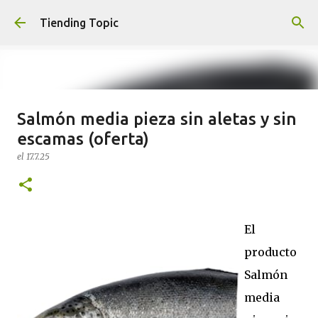
Ir al contenido principal
Tiending Topic
Salmón media pieza sin aletas y sin
Maquillaje fluido Hydra Deliplus
escamas (oferta)
210 cappuccino (nuevo)
el
17.7.25
el
24.9.25
0
El
producto
Salmón
media