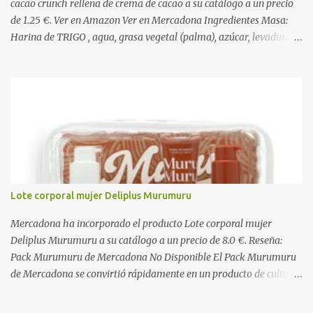
cacao crunch rellena de crema de cacao a su catálogo a un precio
de 1.25 €. Ver en Amazon Ver en Mercadona Ingredientes Masa:
Harina de TRIGO , agua, grasa vegetal (palma), azúcar, levadura,
aceite vegetal refinado (girasol), dextrosa, almidón de TRIGO ,
gasificantes (E500, E450), sal, clara de HUEVO en polvo,
emulgentes (E471, E481, E472), suero de LECHE , estabilizantes
(E412, E466, E415), colorante (E160a), LECHE desnatada en polvo,
antioxidante (E300). Relleno 27%: Azúcar, aceite vegetal refinado
(girasol), LECHE desnatada en polvo, cacao desgrasado en polvo
0,9%, LECHE entera en polvo, emulgente (E322 ( SOJA )), aroma
natural. Cobertura 16%: Azúcar, grasas vegetales (coco, palmiste,
palma), cacao desgrasado en polvo 1,0%, suero de LECHE en polvo,
Lote corporal mujer Deliplus Murumuru
LECHE entera en polvo, emulgente (E322), lactosa ( LECHE ),
almidón de TRIGO , aromas naturales. Decorado 1,8%: Harina de
Mercadona ha incorporado el producto Lote corporal mujer
arroz, harina de TRIGO , azúcar, sal, extracto d...
Deliplus Murumuru a su catálogo a un precio de 8.0 €. Reseña:
Pack Murumuru de Mercadona No Disponible El Pack Murumuru
de Mercadona se convirtió rápidamente en un producto de culto
para quienes buscaban una hidratación profunda y un brillo
espectacular en el cabello seco o dañado. Con su característico