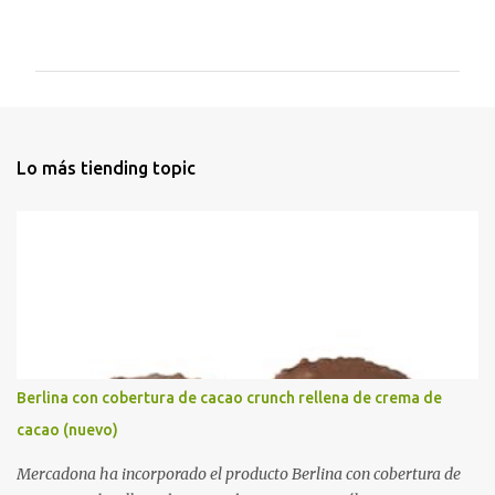
C
o
m
e
n
t
Lo más tiending topic
a
r
i
o
s
Berlina con cobertura de cacao crunch rellena de crema de
cacao (nuevo)
Mercadona ha incorporado el producto Berlina con cobertura de