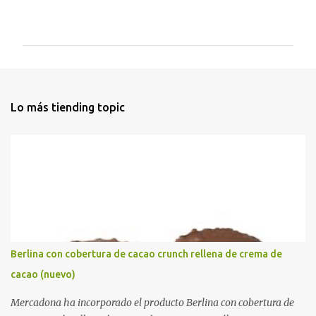
C
o
m
e
n
t
Lo más tiending topic
a
r
i
o
s
Berlina con cobertura de cacao crunch rellena de crema de
cacao (nuevo)
Mercadona ha incorporado el producto Berlina con cobertura de