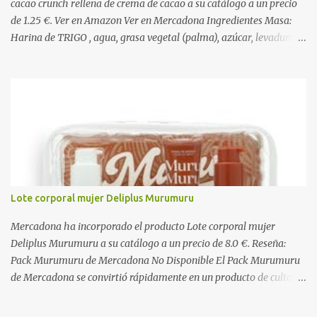
cacao crunch rellena de crema de cacao a su catálogo a un precio
de 1.25 €. Ver en Amazon Ver en Mercadona Ingredientes Masa:
Harina de TRIGO , agua, grasa vegetal (palma), azúcar, levadura,
aceite vegetal refinado (girasol), dextrosa, almidón de TRIGO ,
gasificantes (E500, E450), sal, clara de HUEVO en polvo,
emulgentes (E471, E481, E472), suero de LECHE , estabilizantes
(E412, E466, E415), colorante (E160a), LECHE desnatada en polvo,
antioxidante (E300). Relleno 27%: Azúcar, aceite vegetal refinado
(girasol), LECHE desnatada en polvo, cacao desgrasado en polvo
0,9%, LECHE entera en polvo, emulgente (E322 ( SOJA )), aroma
natural. Cobertura 16%: Azúcar, grasas vegetales (coco, palmiste,
palma), cacao desgrasado en polvo 1,0%, suero de LECHE en polvo,
Lote corporal mujer Deliplus Murumuru
LECHE entera en polvo, emulgente (E322), lactosa ( LECHE ),
almidón de TRIGO , aromas naturales. Decorado 1,8%: Harina de
Mercadona ha incorporado el producto Lote corporal mujer
arroz, harina de TRIGO , azúcar, sal, extracto d...
Deliplus Murumuru a su catálogo a un precio de 8.0 €. Reseña:
Pack Murumuru de Mercadona No Disponible El Pack Murumuru
de Mercadona se convirtió rápidamente en un producto de culto
para quienes buscaban una hidratación profunda y un brillo
espectacular en el cabello seco o dañado. Con su característico