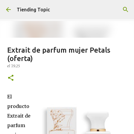
Ir al contenido principal
Tiending Topic
Extrait de parfum mujer Petals
Maquillaje fluido Hydra Deliplus
(oferta)
210 cappuccino (nuevo)
el
7.9.25
el
24.9.25
0
El
producto
Extrait de
parfum