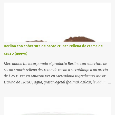
r
i
o
s
Berlina con cobertura de cacao crunch rellena de crema de
cacao (nuevo)
Mercadona ha incorporado el producto Berlina con cobertura de
cacao crunch rellena de crema de cacao a su catálogo a un precio
de 1.25 €. Ver en Amazon Ver en Mercadona Ingredientes Masa:
Harina de TRIGO , agua, grasa vegetal (palma), azúcar, levadura,
aceite vegetal refinado (girasol), dextrosa, almidón de TRIGO ,
gasificantes (E500, E450), sal, clara de HUEVO en polvo,
emulgentes (E471, E481, E472), suero de LECHE , estabilizantes
(E412, E466, E415), colorante (E160a), LECHE desnatada en polvo,
antioxidante (E300). Relleno 27%: Azúcar, aceite vegetal refinado