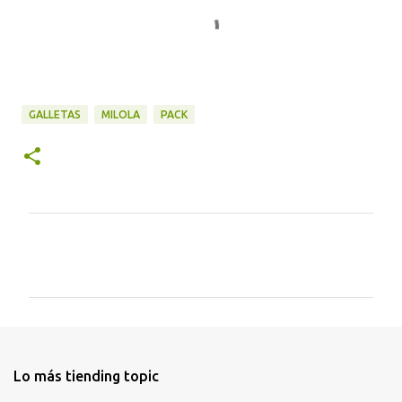
GALLETAS
MILOLA
PACK
C
o
m
e
n
t
Lo más tiending topic
a