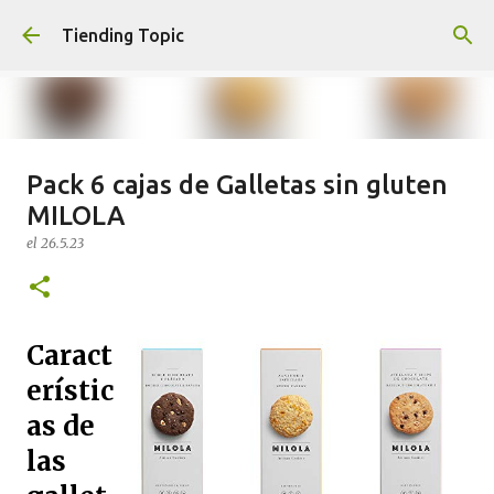
Ir al contenido principal
Tiending Topic
Pack 6 cajas de Galletas sin gluten
Maquillaje fluido Hydra Deliplus
MILOLA
210 cappuccino (nuevo)
el
26.5.23
el
24.9.25
0
Caract
erístic
as de
las