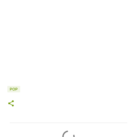
POP
C