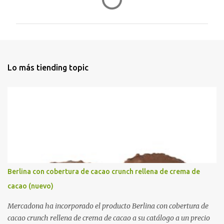
o
m
e
n
t
Lo más tiending topic
a
r
i
o
s
Berlina con cobertura de cacao crunch rellena de crema de
cacao (nuevo)
Mercadona ha incorporado el producto Berlina con cobertura de
cacao crunch rellena de crema de cacao a su catálogo a un precio