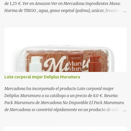
de 1.25 €. Ver en Amazon Ver en Mercadona Ingredientes Masa:
Harina de TRIGO , agua, grasa vegetal (palma), azúcar, levadura,
aceite vegetal refinado (girasol), dextrosa, almidón de TRIGO ,
gasificantes (E500, E450), sal, clara de HUEVO en polvo,
emulgentes (E471, E481, E472), suero de LECHE , estabilizantes
(E412, E466, E415), colorante (E160a), LECHE desnatada en polvo,
antioxidante (E300). Relleno 27%: Azúcar, aceite vegetal refinado
(girasol), LECHE desnatada en polvo, cacao desgrasado en polvo
0,9%, LECHE entera en polvo, emulgente (E322 ( SOJA )), aroma
natural. Cobertura 16%: Azúcar, grasas vegetales (coco, palmiste,
palma), cacao desgrasado en polvo 1,0%, suero de LECHE en polvo,
Lote corporal mujer Deliplus Murumuru
LECHE entera en polvo, emulgente (E322), lactosa ( LECHE ),
almidón de TRIGO , aromas naturales. Decorado 1,8%: Harina de
Mercadona ha incorporado el producto Lote corporal mujer
arroz, harina de TRIGO , azúcar, sal, extracto d...
Deliplus Murumuru a su catálogo a un precio de 8.0 €. Reseña:
Pack Murumuru de Mercadona No Disponible El Pack Murumuru
de Mercadona se convirtió rápidamente en un producto de culto
para quienes buscaban una hidratación profunda y un brillo
espectacular en el cabello seco o dañado. Con su característico
aroma exótico y las propiedades altamente nutritivas de la