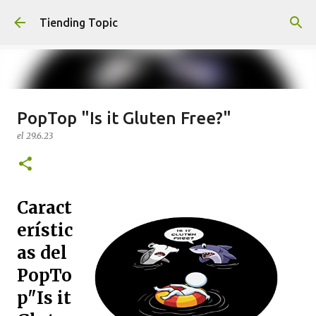
Ir al contenido principal
Tiending Topic
PopTop "Is it Gluten Free?"
Maquillaje fluido Hydra Deliplus
el
29.6.23
210 cappuccino (nuevo)
el
24.9.25
0
Caract
erístic
as del
PopTo
p"Is it