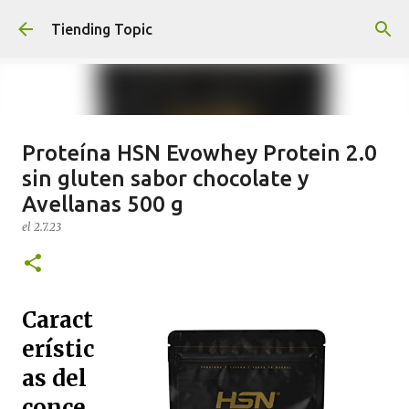
Ir al contenido principal
Tiending Topic
Proteína HSN Evowhey Protein 2.0
Maquillaje fluido Hydra Deliplus
sin gluten sabor chocolate y
210 cappuccino (nuevo)
Avellanas 500 g
el
24.9.25
el
2.7.23
0
Caract
erístic
as del
conce