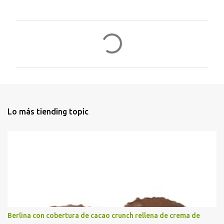
C
o
m
e
n
t
Lo más tiending topic
a
r
i
o
s
Berlina con cobertura de cacao crunch rellena de crema de