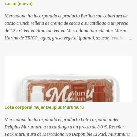
cacao (nuevo)
Mercadona ha incorporado el producto Berlina con cobertura de
cacao crunch rellena de crema de cacao a su catálogo a un precio
de 1.25 €. Ver en Amazon Ver en Mercadona Ingredientes Masa:
Harina de TRIGO , agua, grasa vegetal (palma), azúcar, levadura,
aceite vegetal refinado (girasol), dextrosa, almidón de TRIGO ,
gasificantes (E500, E450), sal, clara de HUEVO en polvo,
emulgentes (E471, E481, E472), suero de LECHE , estabilizantes
(E412, E466, E415), colorante (E160a), LECHE desnatada en polvo,
antioxidante (E300). Relleno 27%: Azúcar, aceite vegetal refinado
(girasol), LECHE desnatada en polvo, cacao desgrasado en polvo
0,9%, LECHE entera en polvo, emulgente (E322 ( SOJA )), aroma
natural. Cobertura 16%: Azúcar, grasas vegetales (coco, palmiste,
palma), cacao desgrasado en polvo 1,0%, suero de LECHE en polvo,
Lote corporal mujer Deliplus Murumuru
LECHE entera en polvo, emulgente (E322), lactosa ( LECHE ),
almidón de TRIGO , aromas naturales. Decorado 1,8%: Harina de
Mercadona ha incorporado el producto Lote corporal mujer
arroz, harina de TRIGO , azúcar, sal, extracto d...
Deliplus Murumuru a su catálogo a un precio de 8.0 €. Reseña:
Pack Murumuru de Mercadona No Disponible El Pack Murumuru