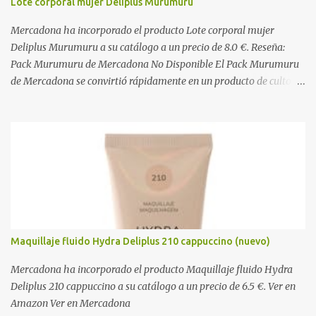
Lote corporal mujer Deliplus Murumuru
LECHE entera en polvo, emulgente (E322), lactosa ( LECHE ),
almidón de TRIGO , aromas naturales. Decorado 1,8%: Harina de
Mercadona ha incorporado el producto Lote corporal mujer
arroz, harina de TRIGO , azúcar, sal, extracto d...
Deliplus Murumuru a su catálogo a un precio de 8.0 €. Reseña:
Pack Murumuru de Mercadona No Disponible El Pack Murumuru
de Mercadona se convirtió rápidamente en un producto de culto
para quienes buscaban una hidratación profunda y un brillo
espectacular en el cabello seco o dañado. Con su característico
aroma exótico y las propiedades altamente nutritivas de la
manteca de murumuru de la Amazonia, este tratamiento capilar
lograba reparar la fibra desde el interior sin aportar peso. Su
excelente relación calidad-precio lo consolidó como un favorito
indiscutible de la sección de perfumería. Lamentablemente, este
pack ha sido descatalogado y ya no está disponible en los estantes
de Mercadona, dejando a miles de usuarios buscando una
Maquillaje fluido Hydra Deliplus 210 cappuccino (nuevo)
alternativa a la altura. Por suerte, la reconocida marca Mystic
Moments ofrece su línea premium de Murumuru, la cual cuenta
Mercadona ha incorporado el producto Maquillaje fluido Hydra
c...
Deliplus 210 cappuccino a su catálogo a un precio de 6.5 €. Ver en
Amazon Ver en Mercadona