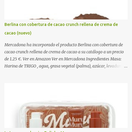
s
Berlina con cobertura de cacao crunch rellena de crema de
cacao (nuevo)
Mercadona ha incorporado el producto Berlina con cobertura de
cacao crunch rellena de crema de cacao a su catálogo a un precio
de 1.25 €. Ver en Amazon Ver en Mercadona Ingredientes Masa:
Harina de TRIGO , agua, grasa vegetal (palma), azúcar, levadura,
aceite vegetal refinado (girasol), dextrosa, almidón de TRIGO ,
gasificantes (E500, E450), sal, clara de HUEVO en polvo,
emulgentes (E471, E481, E472), suero de LECHE , estabilizantes
(E412, E466, E415), colorante (E160a), LECHE desnatada en polvo,
antioxidante (E300). Relleno 27%: Azúcar, aceite vegetal refinado
(girasol), LECHE desnatada en polvo, cacao desgrasado en polvo
0,9%, LECHE entera en polvo, emulgente (E322 ( SOJA )), aroma
natural. Cobertura 16%: Azúcar, grasas vegetales (coco, palmiste,
palma), cacao desgrasado en polvo 1,0%, suero de LECHE en polvo,