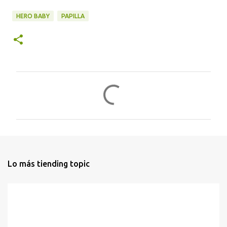
HERO BABY
PAPILLA
C
o
m
e
n
t
Lo más tiending topic
a
r
i
o