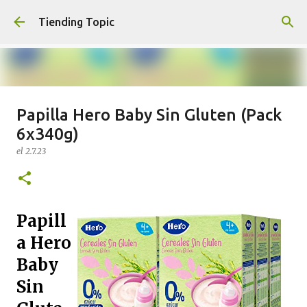
Ir al contenido principal
Tiending Topic
Papilla Hero Baby Sin Gluten (Pack
Maquillaje fluido Hydra Deliplus
6x340g)
210 cappuccino (nuevo)
el
2.7.23
el
24.9.25
0
Papill
a Hero
Baby
Sin