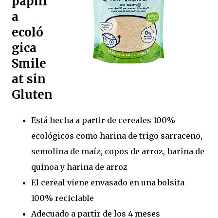
papill
a
ecoló
gica
Smile
at sin
Gluten
Está hecha a partir de cereales 100%
ecológicos como harina de trigo sarraceno,
semolina de maíz, copos de arroz, harina de
quinoa y harina de arroz
El cereal viene envasado en una bolsita
100% reciclable
Adecuado a partir de los 4 meses