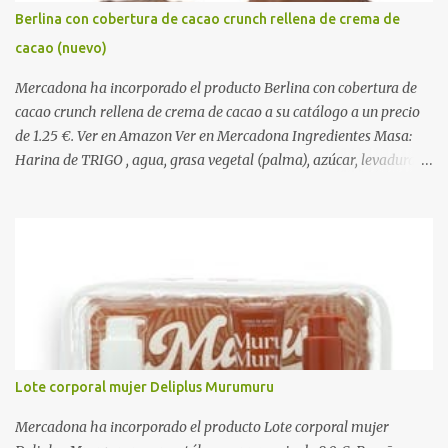
Berlina con cobertura de cacao crunch rellena de crema de
cacao (nuevo)
Mercadona ha incorporado el producto Berlina con cobertura de
cacao crunch rellena de crema de cacao a su catálogo a un precio
de 1.25 €. Ver en Amazon Ver en Mercadona Ingredientes Masa:
Harina de TRIGO , agua, grasa vegetal (palma), azúcar, levadura,
aceite vegetal refinado (girasol), dextrosa, almidón de TRIGO ,
gasificantes (E500, E450), sal, clara de HUEVO en polvo,
emulgentes (E471, E481, E472), suero de LECHE , estabilizantes
(E412, E466, E415), colorante (E160a), LECHE desnatada en polvo,
antioxidante (E300). Relleno 27%: Azúcar, aceite vegetal refinado
(girasol), LECHE desnatada en polvo, cacao desgrasado en polvo
0,9%, LECHE entera en polvo, emulgente (E322 ( SOJA )), aroma
natural. Cobertura 16%: Azúcar, grasas vegetales (coco, palmiste,
palma), cacao desgrasado en polvo 1,0%, suero de LECHE en polvo,
Lote corporal mujer Deliplus Murumuru
LECHE entera en polvo, emulgente (E322), lactosa ( LECHE ),
almidón de TRIGO , aromas naturales. Decorado 1,8%: Harina de
Mercadona ha incorporado el producto Lote corporal mujer
arroz, harina de TRIGO , azúcar, sal, extracto d...