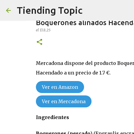
Tiending Topic
Boquerones aliñados Hacen
el
17.8.25
Maquillaje fluido Hydra Delip
Mercadona dispone del producto Boquer
el
24.9.25
Hacendado a un precio de 1.7 €.
0
Ver en Amazon
Ver en Mercadona
Ingredientes
Boquerones
(
pescado
) (Engraulis encra