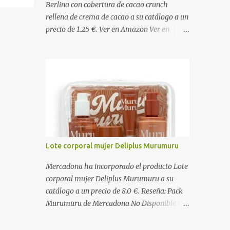
Berlina con cobertura de cacao crunch
rellena de crema de cacao a su catálogo a un
precio de 1.25 €. Ver en Amazon Ver en
Mercadona Ingredientes Masa: Harina de
TRIGO , agua, grasa vegetal (palma), azúcar,
levadura, aceite vegetal refinado (girasol),
dextrosa, almidón de TRIGO , gasificantes
(E500, E450), sal, clara de HUEVO en polvo,
emulgentes (E471, E481, E472), suero de
LECHE , estabilizantes (E412, E466, E415),
colorante (E160a), LECHE desnatada en
polvo, antioxidante (E300). Relleno 27%:
Lote corporal mujer Deliplus Murumuru
Azúcar, aceite vegetal refinado (girasol),
LECHE desnatada en polvo, cacao
Mercadona ha incorporado el producto Lote
desgrasado en polvo 0,9%, LECHE entera en
corporal mujer Deliplus Murumuru a su
polvo, emulgente (E322 ( SOJA )), aroma
catálogo a un precio de 8.0 €. Reseña: Pack
natural. Cobertura 16%: Azúcar, grasas
Murumuru de Mercadona No Disponible El
vegetales (coco, palmiste, palma), cacao
Pack Murumuru de Mercadona se convirtió
desgrasado en polvo 1,0%, suero de LECHE
rápidamente en un producto de culto para