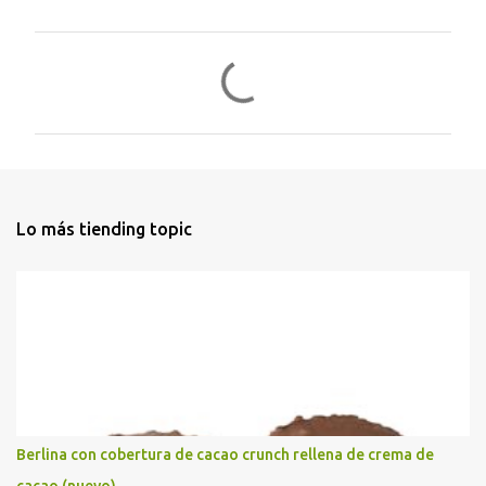
C
o
m
e
n
t
Lo más tiending topic
a
r
i
o
s
Berlina con cobertura de cacao crunch rellena de crema de
cacao (nuevo)