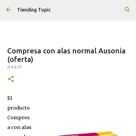
Ir al contenido principal
Tiending Topic
Compresa con alas normal Ausonia
Maquillaje fluido Hydra Deliplus
(oferta)
210 cappuccino (nuevo)
el
8.8.25
el
24.9.25
0
El
producto
Compres
a con alas