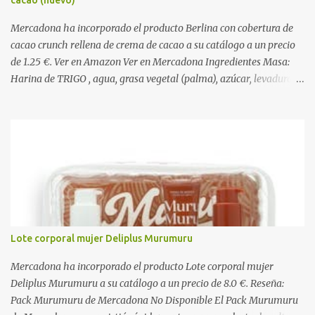
Mercadona ha incorporado el producto Berlina con cobertura de
cacao crunch rellena de crema de cacao a su catálogo a un precio
de 1.25 €. Ver en Amazon Ver en Mercadona Ingredientes Masa:
Harina de TRIGO , agua, grasa vegetal (palma), azúcar, levadura,
aceite vegetal refinado (girasol), dextrosa, almidón de TRIGO ,
gasificantes (E500, E450), sal, clara de HUEVO en polvo,
emulgentes (E471, E481, E472), suero de LECHE , estabilizantes
(E412, E466, E415), colorante (E160a), LECHE desnatada en polvo,
antioxidante (E300). Relleno 27%: Azúcar, aceite vegetal refinado
(girasol), LECHE desnatada en polvo, cacao desgrasado en polvo
0,9%, LECHE entera en polvo, emulgente (E322 ( SOJA )), aroma
natural. Cobertura 16%: Azúcar, grasas vegetales (coco, palmiste,
palma), cacao desgrasado en polvo 1,0%, suero de LECHE en polvo,
Lote corporal mujer Deliplus Murumuru
LECHE entera en polvo, emulgente (E322), lactosa ( LECHE ),
almidón de TRIGO , aromas naturales. Decorado 1,8%: Harina de
Mercadona ha incorporado el producto Lote corporal mujer
arroz, harina de TRIGO , azúcar, sal, extracto d...
Deliplus Murumuru a su catálogo a un precio de 8.0 €. Reseña:
Pack Murumuru de Mercadona No Disponible El Pack Murumuru