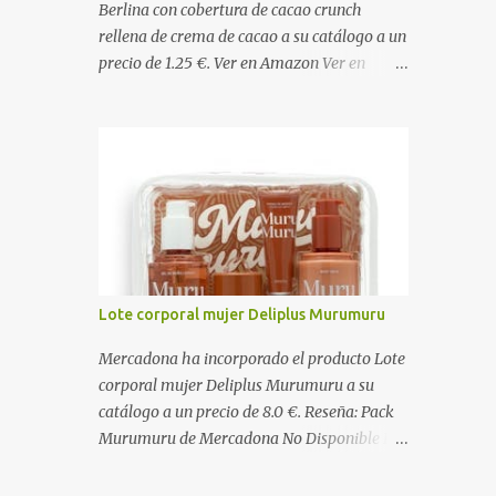
Berlina con cobertura de cacao crunch
rellena de crema de cacao a su catálogo a un
precio de 1.25 €. Ver en Amazon Ver en
Mercadona Ingredientes Masa: Harina de
TRIGO , agua, grasa vegetal (palma), azúcar,
levadura, aceite vegetal refinado (girasol),
dextrosa, almidón de TRIGO , gasificantes
(E500, E450), sal, clara de HUEVO en polvo,
emulgentes (E471, E481, E472), suero de
LECHE , estabilizantes (E412, E466, E415),
colorante (E160a), LECHE desnatada en
polvo, antioxidante (E300). Relleno 27%:
Lote corporal mujer Deliplus Murumuru
Azúcar, aceite vegetal refinado (girasol),
LECHE desnatada en polvo, cacao
Mercadona ha incorporado el producto Lote
desgrasado en polvo 0,9%, LECHE entera en
corporal mujer Deliplus Murumuru a su
polvo, emulgente (E322 ( SOJA )), aroma
catálogo a un precio de 8.0 €. Reseña: Pack
natural. Cobertura 16%: Azúcar, grasas
Murumuru de Mercadona No Disponible El
vegetales (coco, palmiste, palma), cacao
Pack Murumuru de Mercadona se convirtió
desgrasado en polvo 1,0%, suero de LECHE
rápidamente en un producto de culto para