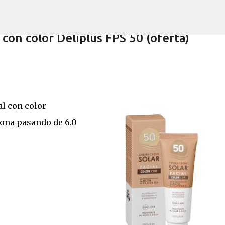
Ir al contenido principal
 con color Deliplus FPS 50 (oferta)
lus 210 cappuccino (nuevo)
al con color
dona pasando de 6.0