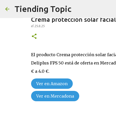
Tiending Topic
Crema protección solar facial
el
25.8.25
Maquillaje fluido Hydra Delip
El producto Crema protección solar faci
el
24.9.25
Deliplus FPS 50 está de oferta en Merca
0
€ a 4.0 €.
Ver en Amazon
Ver en Mercadona