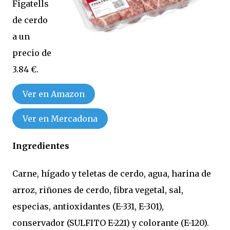
Figatells
de cerdo
a un
precio de
3.84 €.
Ver en Amazon
Ver en Mercadona
Ingredientes
Carne, hígado y teletas de cerdo, agua, harina de
arroz, riñones de cerdo, fibra vegetal, sal,
especias, antioxidantes (E-331, E-301),
conservador (SULFITO E-221) y colorante (E-120).