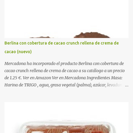
i
o
s
Berlina con cobertura de cacao crunch rellena de crema de
cacao (nuevo)
Mercadona ha incorporado el producto Berlina con cobertura de
cacao crunch rellena de crema de cacao a su catálogo a un precio
de 1.25 €. Ver en Amazon Ver en Mercadona Ingredientes Masa:
Harina de TRIGO , agua, grasa vegetal (palma), azúcar, levadura,
aceite vegetal refinado (girasol), dextrosa, almidón de TRIGO ,
gasificantes (E500, E450), sal, clara de HUEVO en polvo,
emulgentes (E471, E481, E472), suero de LECHE , estabilizantes
(E412, E466, E415), colorante (E160a), LECHE desnatada en polvo,
antioxidante (E300). Relleno 27%: Azúcar, aceite vegetal refinado
(girasol), LECHE desnatada en polvo, cacao desgrasado en polvo