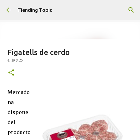
Ir al contenido principal
Tiending Topic
Figatells de cerdo
Maquillaje fluido Hydra Deliplus
el
19.8.25
210 cappuccino (nuevo)
el
24.9.25
0
Mercado
na
dispone
del
producto