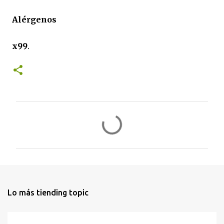
Alérgenos
x99
.
C
o
m
e
n
t
Lo más tiending topic
a
r