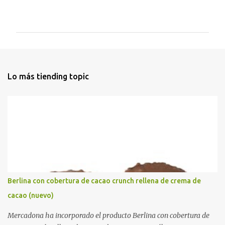
C
o
m
e
n
t
Lo más tiending topic
a
r
i
o
s
Berlina con cobertura de cacao crunch rellena de crema de
cacao (nuevo)
Mercadona ha incorporado el producto Berlina con cobertura de