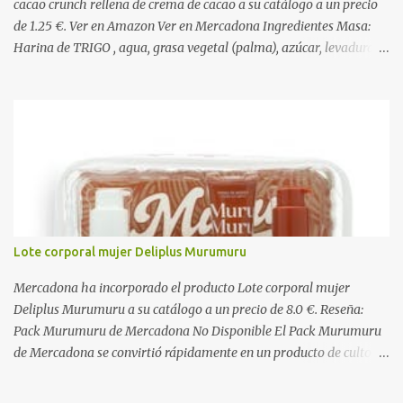
cacao crunch rellena de crema de cacao a su catálogo a un precio
de 1.25 €. Ver en Amazon Ver en Mercadona Ingredientes Masa:
Harina de TRIGO , agua, grasa vegetal (palma), azúcar, levadura,
aceite vegetal refinado (girasol), dextrosa, almidón de TRIGO ,
gasificantes (E500, E450), sal, clara de HUEVO en polvo,
emulgentes (E471, E481, E472), suero de LECHE , estabilizantes
(E412, E466, E415), colorante (E160a), LECHE desnatada en polvo,
antioxidante (E300). Relleno 27%: Azúcar, aceite vegetal refinado
(girasol), LECHE desnatada en polvo, cacao desgrasado en polvo
0,9%, LECHE entera en polvo, emulgente (E322 ( SOJA )), aroma
natural. Cobertura 16%: Azúcar, grasas vegetales (coco, palmiste,
palma), cacao desgrasado en polvo 1,0%, suero de LECHE en polvo,
Lote corporal mujer Deliplus Murumuru
LECHE entera en polvo, emulgente (E322), lactosa ( LECHE ),
almidón de TRIGO , aromas naturales. Decorado 1,8%: Harina de
Mercadona ha incorporado el producto Lote corporal mujer
arroz, harina de TRIGO , azúcar, sal, extracto d...
Deliplus Murumuru a su catálogo a un precio de 8.0 €. Reseña:
Pack Murumuru de Mercadona No Disponible El Pack Murumuru
de Mercadona se convirtió rápidamente en un producto de culto
para quienes buscaban una hidratación profunda y un brillo
espectacular en el cabello seco o dañado. Con su característico