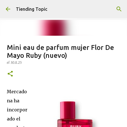
Ir al contenido principal
Tiending Topic
Mini eau de parfum mujer Flor De
Maquillaje fluido Hydra Deliplus
Mayo Ruby (nuevo)
210 cappuccino (nuevo)
el
30.8.25
el
24.9.25
0
Mercado
na ha
incorpor
ado el