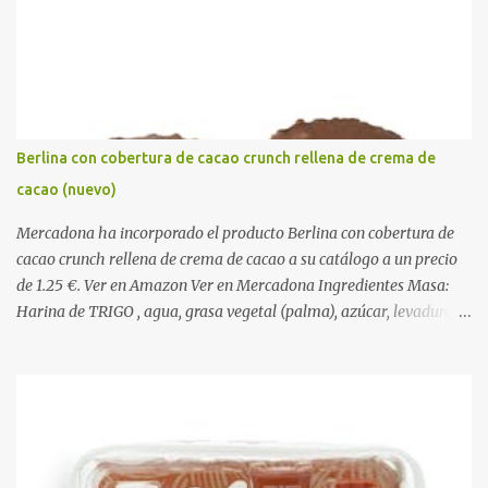
i
o
s
Berlina con cobertura de cacao crunch rellena de crema de
cacao (nuevo)
Mercadona ha incorporado el producto Berlina con cobertura de
cacao crunch rellena de crema de cacao a su catálogo a un precio
de 1.25 €. Ver en Amazon Ver en Mercadona Ingredientes Masa:
Harina de TRIGO , agua, grasa vegetal (palma), azúcar, levadura,
aceite vegetal refinado (girasol), dextrosa, almidón de TRIGO ,
gasificantes (E500, E450), sal, clara de HUEVO en polvo,
emulgentes (E471, E481, E472), suero de LECHE , estabilizantes
(E412, E466, E415), colorante (E160a), LECHE desnatada en polvo,
antioxidante (E300). Relleno 27%: Azúcar, aceite vegetal refinado
(girasol), LECHE desnatada en polvo, cacao desgrasado en polvo