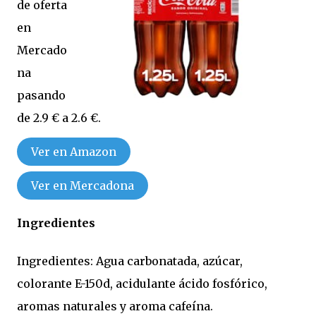
de oferta
en
Mercado
na
pasando
de 2.9 € a 2.6 €.
Ver en Amazon
Ver en Mercadona
Ingredientes
Ingredientes: Agua carbonatada, azúcar,
colorante E-150d, acidulante ácido fosfórico,
aromas naturales y aroma cafeína.