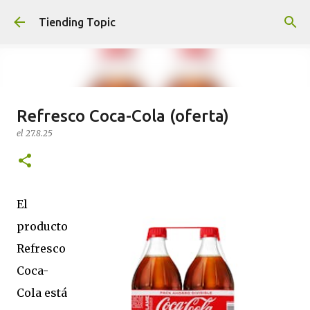
Ir al contenido principal
Tiending Topic
Refresco Coca-Cola (oferta)
Maquillaje fluido Hydra Deliplus
el
27.8.25
210 cappuccino (nuevo)
el
24.9.25
0
El
producto
Refresco
Coca-
Cola está