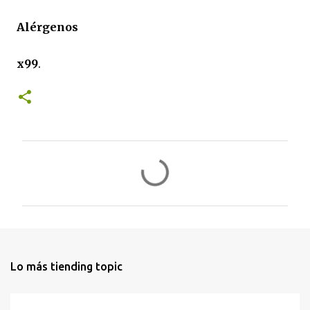
Alérgenos
x99
.
C
o
m
e
n
t
Lo más tiending topic
a
r