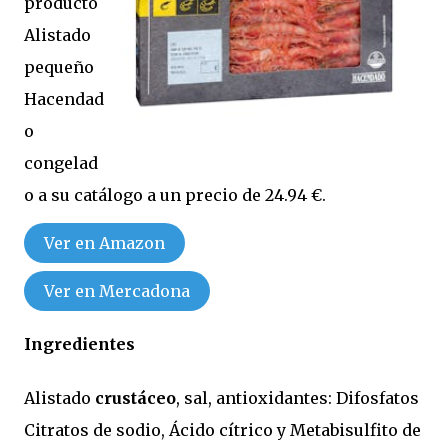
producto
Alistado
pequeño
Hacendad
o
congelad
o a su catálogo a un precio de 24.94 €.
Ver en Amazon
Ver en Mercadona
Ingredientes
Alistado
crustáceo
, sal, antioxidantes: Difosfatos
Citratos de sodio, Ácido cítrico y Metabisulfito de