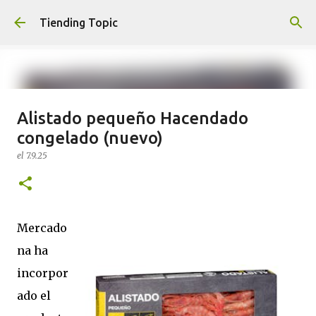
Ir al contenido principal
Tiending Topic
Alistado pequeño Hacendado
Maquillaje fluido Hydra Deliplus
congelado (nuevo)
210 cappuccino (nuevo)
el
7.9.25
el
24.9.25
0
Mercado
na ha
incorpor
ado el