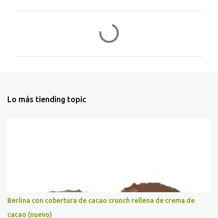
C
o
m
e
n
t
Lo más tiending topic
a
r
i
o
s
Berlina con cobertura de cacao crunch rellena de crema de
cacao (nuevo)