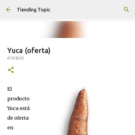
Ir al contenido principal
Tiending Topic
Yuca (oferta)
Maquillaje fluido Hydra Deliplus
el
15.10.25
210 cappuccino (nuevo)
el
24.9.25
0
El
producto
Yuca está
de oferta
en