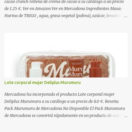
cacao crunch rellena de crema de cacao a su catálogo a un precio
de 1.25 €. Ver en Amazon Ver en Mercadona Ingredientes Masa:
Harina de TRIGO , agua, grasa vegetal (palma), azúcar, levadura,
aceite vegetal refinado (girasol), dextrosa, almidón de TRIGO ,
gasificantes (E500, E450), sal, clara de HUEVO en polvo,
emulgentes (E471, E481, E472), suero de LECHE , estabilizantes
(E412, E466, E415), colorante (E160a), LECHE desnatada en polvo,
antioxidante (E300). Relleno 27%: Azúcar, aceite vegetal refinado
(girasol), LECHE desnatada en polvo, cacao desgrasado en polvo
0,9%, LECHE entera en polvo, emulgente (E322 ( SOJA )), aroma
natural. Cobertura 16%: Azúcar, grasas vegetales (coco, palmiste,
palma), cacao desgrasado en polvo 1,0%, suero de LECHE en polvo,
Lote corporal mujer Deliplus Murumuru
LECHE entera en polvo, emulgente (E322), lactosa ( LECHE ),
almidón de TRIGO , aromas naturales. Decorado 1,8%: Harina de
Mercadona ha incorporado el producto Lote corporal mujer
arroz, harina de TRIGO , azúcar, sal, extracto d...
Deliplus Murumuru a su catálogo a un precio de 8.0 €. Reseña:
Pack Murumuru de Mercadona No Disponible El Pack Murumuru
de Mercadona se convirtió rápidamente en un producto de culto
para quienes buscaban una hidratación profunda y un brillo
espectacular en el cabello seco o dañado. Con su característico