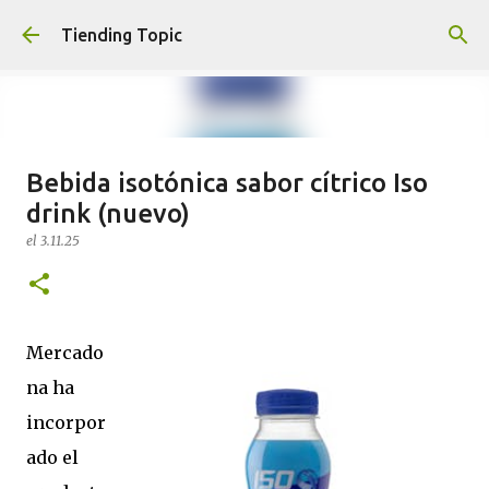
Ir al contenido principal
Tiending Topic
Bebida isotónica sabor cítrico Iso
Maquillaje fluido Hydra Deliplus
drink (nuevo)
210 cappuccino (nuevo)
el
3.11.25
el
24.9.25
0
Mercado
na ha
incorpor
ado el