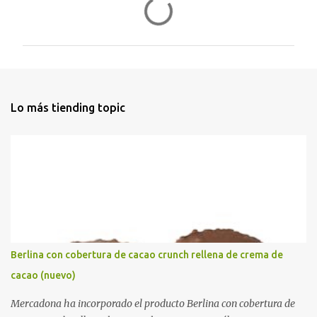
C
o
m
e
n
t
Lo más tiending topic
a
r
i
o
s
Berlina con cobertura de cacao crunch rellena de crema de
cacao (nuevo)
Mercadona ha incorporado el producto Berlina con cobertura de