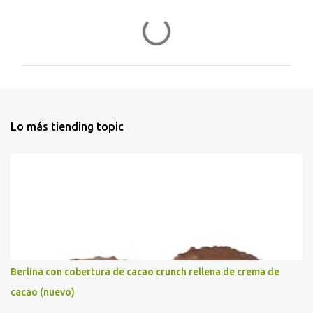
C
o
m
e
n
t
Lo más tiending topic
a
r
i
o
s
Berlina con cobertura de cacao crunch rellena de crema de
cacao (nuevo)