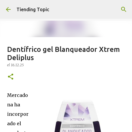
Ir al contenido principal
Tiending Topic
Dentífrico gel Blanqueador Xtrem
Maquillaje fluido Hydra Deliplus
Deliplus
210 cappuccino (nuevo)
el
16.12.25
el
24.9.25
0
Mercado
na ha
incorpor
ado el