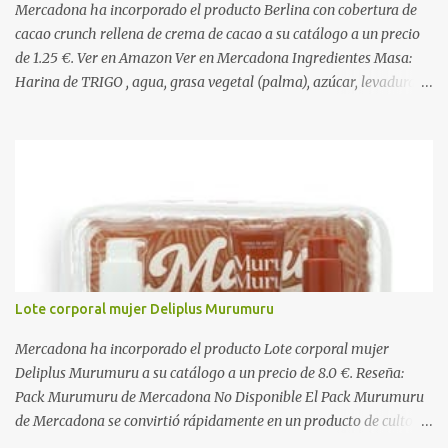
Mercadona ha incorporado el producto Berlina con cobertura de
cacao crunch rellena de crema de cacao a su catálogo a un precio
de 1.25 €. Ver en Amazon Ver en Mercadona Ingredientes Masa:
Harina de TRIGO , agua, grasa vegetal (palma), azúcar, levadura,
aceite vegetal refinado (girasol), dextrosa, almidón de TRIGO ,
gasificantes (E500, E450), sal, clara de HUEVO en polvo,
emulgentes (E471, E481, E472), suero de LECHE , estabilizantes
(E412, E466, E415), colorante (E160a), LECHE desnatada en polvo,
antioxidante (E300). Relleno 27%: Azúcar, aceite vegetal refinado
(girasol), LECHE desnatada en polvo, cacao desgrasado en polvo
0,9%, LECHE entera en polvo, emulgente (E322 ( SOJA )), aroma
natural. Cobertura 16%: Azúcar, grasas vegetales (coco, palmiste,
palma), cacao desgrasado en polvo 1,0%, suero de LECHE en polvo,
Lote corporal mujer Deliplus Murumuru
LECHE entera en polvo, emulgente (E322), lactosa ( LECHE ),
almidón de TRIGO , aromas naturales. Decorado 1,8%: Harina de
Mercadona ha incorporado el producto Lote corporal mujer
arroz, harina de TRIGO , azúcar, sal, extracto d...
Deliplus Murumuru a su catálogo a un precio de 8.0 €. Reseña:
Pack Murumuru de Mercadona No Disponible El Pack Murumuru
de Mercadona se convirtió rápidamente en un producto de culto
para quienes buscaban una hidratación profunda y un brillo