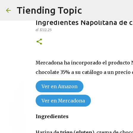
Tiending Topic
Ingredientes Napolitana de 
el
17.12.25
Maquillaje fluido Hydra Delip
Mercadona ha incorporado el producto 
el
24.9.25
chocolate 35% a su catálogo a un precio d
0
Ver en Amazon
Ver en Mercadona
Ingredientes
Harina de
trigo
(
gluten
), crema de choco