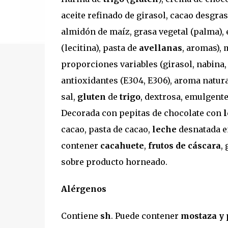
aceite refinado de girasol, cacao desgra
almidón de maíz, grasa vegetal (palma),
(lecitina), pasta de
avellanas
, aromas), 
proporciones variables (girasol, nabina, s
antioxidantes (E304, E306), aroma natural
sal,
gluten
de
trigo
, dextrosa, emulgente
Decorada con pepitas de chocolate con
cacao, pasta de cacao,
leche
desnatada en
contener
cacahuete
,
frutos de cáscara
,
sobre producto horneado.
Alérgenos
Contiene
sh
. Puede contener
mostaza y 