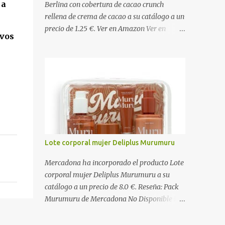
 a
Berlina con cobertura de cacao crunch
rellena de crema de cacao a su catálogo a un
precio de 1.25 €. Ver en Amazon Ver en
vos
Mercadona Ingredientes Masa: Harina de
TRIGO , agua, grasa vegetal (palma), azúcar,
levadura, aceite vegetal refinado (girasol),
dextrosa, almidón de TRIGO , gasificantes
(E500, E450), sal, clara de HUEVO en polvo,
emulgentes (E471, E481, E472), suero de
LECHE , estabilizantes (E412, E466, E415),
colorante (E160a), LECHE desnatada en
polvo, antioxidante (E300). Relleno 27%:
Lote corporal mujer Deliplus Murumuru
Azúcar, aceite vegetal refinado (girasol),
LECHE desnatada en polvo, cacao
Mercadona ha incorporado el producto Lote
desgrasado en polvo 0,9%, LECHE entera en
corporal mujer Deliplus Murumuru a su
polvo, emulgente (E322 ( SOJA )), aroma
catálogo a un precio de 8.0 €. Reseña: Pack
natural. Cobertura 16%: Azúcar, grasas
Murumuru de Mercadona No Disponible El
vegetales (coco, palmiste, palma), cacao
Pack Murumuru de Mercadona se convirtió
desgrasado en polvo 1,0%, suero de LECHE
rápidamente en un producto de culto para