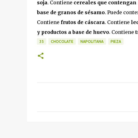
soja
. Contiene
cereales que contengan 
base de granos de sésamo
. Puede cont
Contiene
frutos de cáscara
. Contiene
le
y productos a base de huevo
. Contiene
t
35
CHOCOLATE
NAPOLITANA
PIEZA
C
o
m
e
n
t