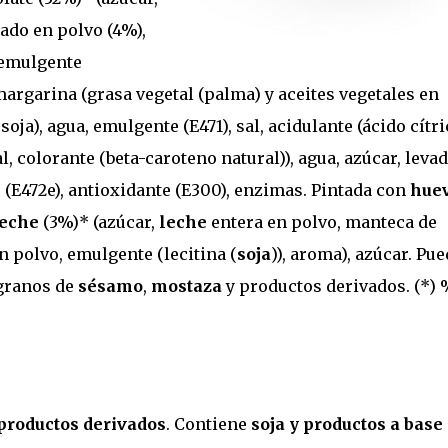
sado en polvo (4%),
 emulgente
margarina (grasa vegetal (palma) y aceites vegetales en
oja), agua, emulgente (E471), sal, acidulante (ácido cítri
, colorante (beta-caroteno natural)), agua, azúcar, levad
 (E472e), antioxidante (E300), enzimas. Pintada con
hue
leche
(3%)* (azúcar,
leche
entera en polvo, manteca de
 polvo, emulgente (lecitina (
soja
)), aroma), azúcar. Pu
 granos de
sésamo
,
mostaza
y productos derivados. (*)
productos derivados
. Contiene
soja y productos a base