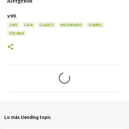
Alérgenos
x99
.
CAFE
CAJA
CLASICO
HACENDADO
SOBRES
SOLUBLE
C
o
m
e
n
t
Lo más tiending topic
a