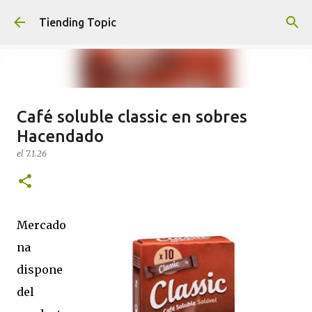
Ir al contenido principal
Tiending Topic
Café soluble classic en sobres
Maquillaje fluido Hydra Deliplus
Hacendado
210 cappuccino (nuevo)
el
7.1.26
el
24.9.25
0
Mercado
na
dispone
del