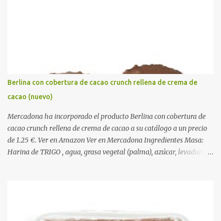
r
i
o
s
Berlina con cobertura de cacao crunch rellena de crema de
cacao (nuevo)
Mercadona ha incorporado el producto Berlina con cobertura de
cacao crunch rellena de crema de cacao a su catálogo a un precio
de 1.25 €. Ver en Amazon Ver en Mercadona Ingredientes Masa:
Harina de TRIGO , agua, grasa vegetal (palma), azúcar, levadura,
aceite vegetal refinado (girasol), dextrosa, almidón de TRIGO ,
gasificantes (E500, E450), sal, clara de HUEVO en polvo,
emulgentes (E471, E481, E472), suero de LECHE , estabilizantes
(E412, E466, E415), colorante (E160a), LECHE desnatada en polvo,
antioxidante (E300). Relleno 27%: Azúcar, aceite vegetal refinado