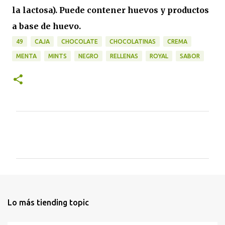
la lactosa)
. Puede contener
huevos y productos
a base de huevo
.
49
CAJA
CHOCOLATE
CHOCOLATINAS
CREMA
MENTA
MINTS
NEGRO
RELLENAS
ROYAL
SABOR
C
o
m
e
n
t
Lo más tiending topic
a