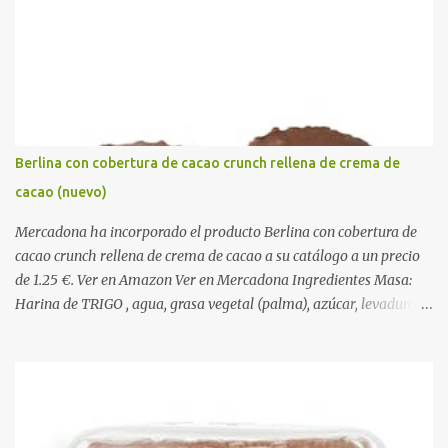
r
i
o
s
Berlina con cobertura de cacao crunch rellena de crema de
cacao (nuevo)
Mercadona ha incorporado el producto Berlina con cobertura de
cacao crunch rellena de crema de cacao a su catálogo a un precio
de 1.25 €. Ver en Amazon Ver en Mercadona Ingredientes Masa:
Harina de TRIGO , agua, grasa vegetal (palma), azúcar, levadura,
aceite vegetal refinado (girasol), dextrosa, almidón de TRIGO ,
gasificantes (E500, E450), sal, clara de HUEVO en polvo,
emulgentes (E471, E481, E472), suero de LECHE , estabilizantes
(E412, E466, E415), colorante (E160a), LECHE desnatada en polvo,
antioxidante (E300). Relleno 27%: Azúcar, aceite vegetal refinado