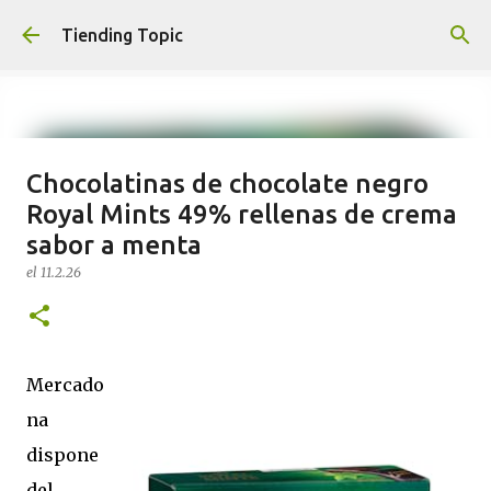
Ir al contenido principal
Tiending Topic
Chocolatinas de chocolate negro
Maquillaje fluido Hydra Deliplus
Royal Mints 49% rellenas de crema
210 cappuccino (nuevo)
sabor a menta
el
24.9.25
el
11.2.26
0
Mercado
na
dispone
del