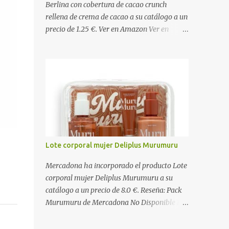
Berlina con cobertura de cacao crunch
rellena de crema de cacao a su catálogo a un
precio de 1.25 €. Ver en Amazon Ver en
Mercadona Ingredientes Masa: Harina de
TRIGO , agua, grasa vegetal (palma), azúcar,
levadura, aceite vegetal refinado (girasol),
dextrosa, almidón de TRIGO , gasificantes
(E500, E450), sal, clara de HUEVO en polvo,
emulgentes (E471, E481, E472), suero de
LECHE , estabilizantes (E412, E466, E415),
colorante (E160a), LECHE desnatada en
polvo, antioxidante (E300). Relleno 27%:
Lote corporal mujer Deliplus Murumuru
Azúcar, aceite vegetal refinado (girasol),
LECHE desnatada en polvo, cacao
Mercadona ha incorporado el producto Lote
desgrasado en polvo 0,9%, LECHE entera en
corporal mujer Deliplus Murumuru a su
polvo, emulgente (E322 ( SOJA )), aroma
catálogo a un precio de 8.0 €. Reseña: Pack
natural. Cobertura 16%: Azúcar, grasas
Murumuru de Mercadona No Disponible El
vegetales (coco, palmiste, palma), cacao
Pack Murumuru de Mercadona se convirtió
desgrasado en polvo 1,0%, suero de LECHE
rápidamente en un producto de culto para