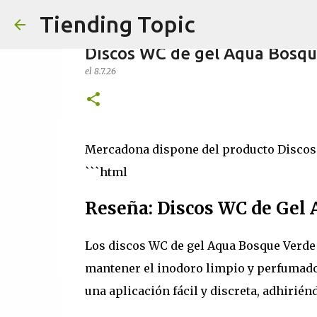
Tiending Topic
Discos WC de gel Aqua Bosq
el
8.7.26
Maquillaje fluido Hydra Delip
Mercadona dispone del producto Discos W
el
24.9.25
```html
0
Reseña: Discos WC de Gel
Los discos WC de gel Aqua Bosque Verde 
mantener el inodoro limpio y perfumado
una aplicación fácil y discreta, adhiriénd