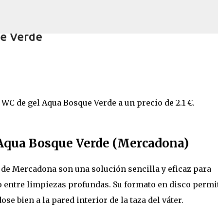
Ir al contenido principal
ue Verde
lus 210 cappuccino (nuevo)
C de gel Aqua Bosque Verde a un precio de 2.1 €.
 Aqua Bosque Verde (Mercadona)
de Mercadona son una solución sencilla y eficaz para
 entre limpiezas profundas. Su formato en disco permi
ose bien a la pared interior de la taza del váter.