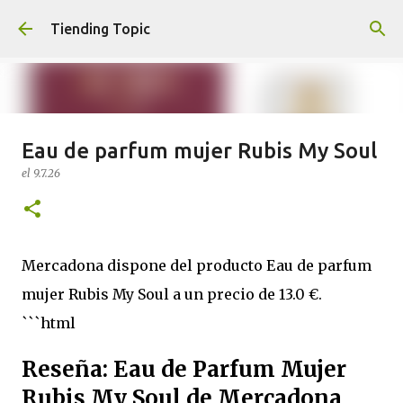
Ir al contenido principal
Tiending Topic
Eau de parfum mujer Rubis My Soul
Maquillaje fluido Hydra Deliplus
el
9.7.26
210 cappuccino (nuevo)
el
24.9.25
0
Mercadona dispone del producto Eau de parfum
mujer Rubis My Soul a un precio de 13.0 €.
```html
Reseña: Eau de Parfum Mujer
Rubis My Soul de Mercadona