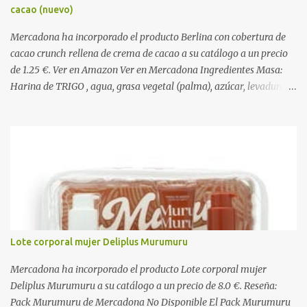
cacao (nuevo)
Mercadona ha incorporado el producto Berlina con cobertura de
cacao crunch rellena de crema de cacao a su catálogo a un precio
de 1.25 €. Ver en Amazon Ver en Mercadona Ingredientes Masa:
Harina de TRIGO , agua, grasa vegetal (palma), azúcar, levadura,
aceite vegetal refinado (girasol), dextrosa, almidón de TRIGO ,
gasificantes (E500, E450), sal, clara de HUEVO en polvo,
emulgentes (E471, E481, E472), suero de LECHE , estabilizantes
(E412, E466, E415), colorante (E160a), LECHE desnatada en polvo,
antioxidante (E300). Relleno 27%: Azúcar, aceite vegetal refinado
(girasol), LECHE desnatada en polvo, cacao desgrasado en polvo
0,9%, LECHE entera en polvo, emulgente (E322 ( SOJA )), aroma
natural. Cobertura 16%: Azúcar, grasas vegetales (coco, palmiste,
palma), cacao desgrasado en polvo 1,0%, suero de LECHE en polvo,
Lote corporal mujer Deliplus Murumuru
LECHE entera en polvo, emulgente (E322), lactosa ( LECHE ),
almidón de TRIGO , aromas naturales. Decorado 1,8%: Harina de
Mercadona ha incorporado el producto Lote corporal mujer
arroz, harina de TRIGO , azúcar, sal, extracto d...
Deliplus Murumuru a su catálogo a un precio de 8.0 €. Reseña:
Pack Murumuru de Mercadona No Disponible El Pack Murumuru