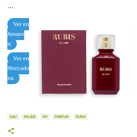
```
Ver en
Amazo
n
Ver en
Mercado
na
EAU
MUJER
MY
PARFUM
RUBIS