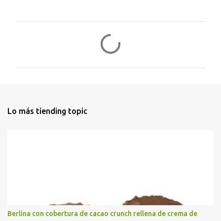
C
o
m
e
n
t
Lo más tiending topic
a
r
i
o
s
Berlina con cobertura de cacao crunch rellena de crema de